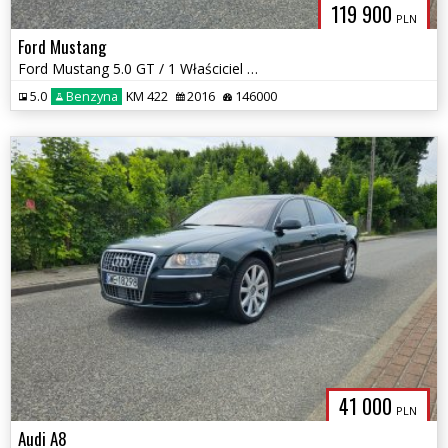
119 900
PLN
Ford Mustang
Ford Mustang 5.0 GT / 1 Właściciel w PL / Skóra / Kamera / Keyless go
5.0
Benzyna
KM 422
2016
146000
41 000
PLN
Audi A8