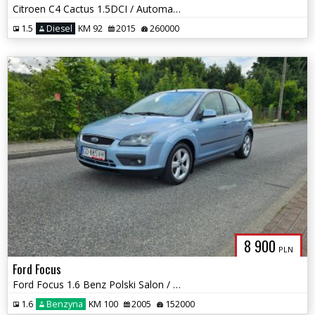
Citroen C4 Cactus 1.5DCI / Automat / Łopatki F1 / Nawi / Okazja !!
1.5
Diesel
KM 92
2015
260000
8 900
PLN
Ford Focus
Ford Focus 1.6 Benz Polski Salon / Klima / Podgrzewana szyba czołowa
1.6
Benzyna
KM 100
2005
152000