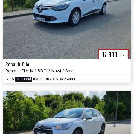
17 900
PLN
Renault Clio
Renault Clio IV 1.5DCI / Nawi / Bass Reflex / Okazja
1.5
Diesel
KM 75
2016
259000