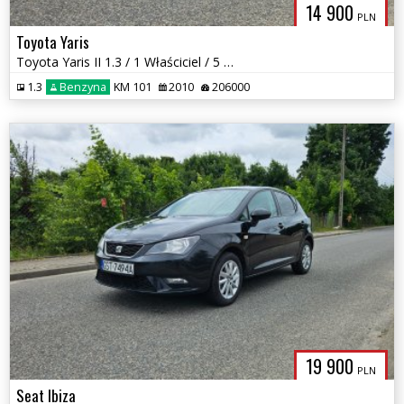
14 900
PLN
Toyota Yaris
Toyota Yaris II 1.3 / 1 Właściciel / 5 Drzwi / Klima / Zadbany
1.3
Benzyna
KM 101
2010
206000
19 900
PLN
Seat Ibiza