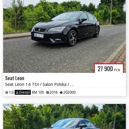
27 900
PLN
Seat Leon
Seat Leon 1.6 TDI / Salon Polska / 1 Właściciel / Full Led / Okazja
1.6
Diesel
KM 105
2016
202000