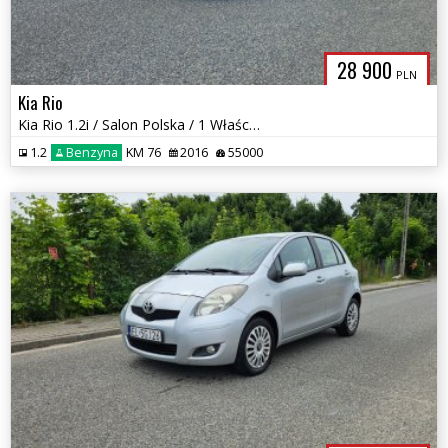
28 900
PLN
Kia Rio
Kia Rio 1.2i / Salon Polska / 1 Właściciel / 2 kpl kół / Tylko 55 tys
1.2
Benzyna
KM 76
2016
55000