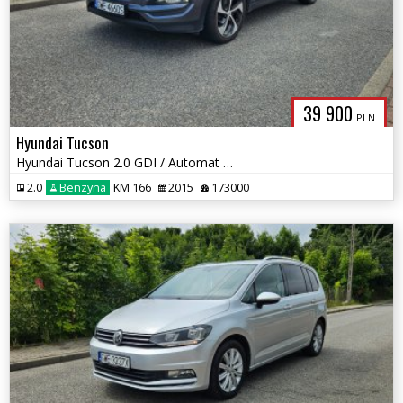
39 900
PLN
Hyundai Tucson
Hyundai Tucson 2.0 GDI / Automat / 4x4 / Kamera cofania / Koła 19'
2.0
Benzyna
KM 166
2015
173000