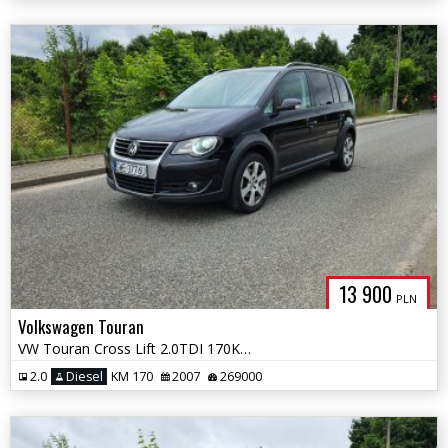
13 900
PLN
Volkswagen Touran
VW Touran Cross Lift 2.0TDI 170KM / 7 Osobowy / Xenony / Okazja
2.0
Diesel
KM 170
2007
269000