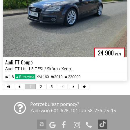
24 900
PLN
Audi TT Coupé
Audi TT Lift 1.8 TFSI / Skóra / Xenony / Okazja
1.8
Benzyna
KM 160
2010
220000
1
2
3
4
Potrzebujesz pomocy?
Zadzwoń 601-628-101 lub 58-736-25-15