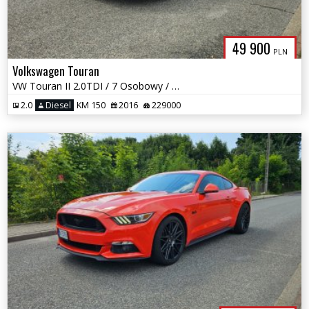
49 900
PLN
Volkswagen Touran
VW Touran II 2.0TDI / 7 Osobowy / 1 Właściciel / Nawi / Park assist
2.0
Diesel
KM 150
2016
229000