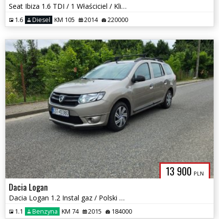
Seat Ibiza 1.6 TDI / 1 Właściciel / Klimatronik / Zadbany
1.6
Diesel
KM 105
2014
220000
13 900
PLN
Dacia Logan
Dacia Logan 1.2 Instal gaz / Polski salon / Klima / Android Auto
1.1
Benzyna
KM 74
2015
184000