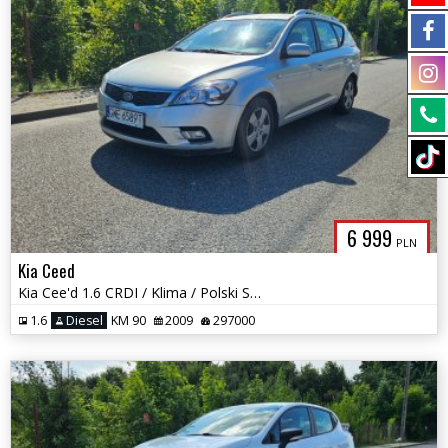
6 999
PLN
Kia Ceed
Kia Cee'd 1.6 CRDI / Klima / Polski Salon / Okazja !
1.6
Diesel
KM 90
2009
297000