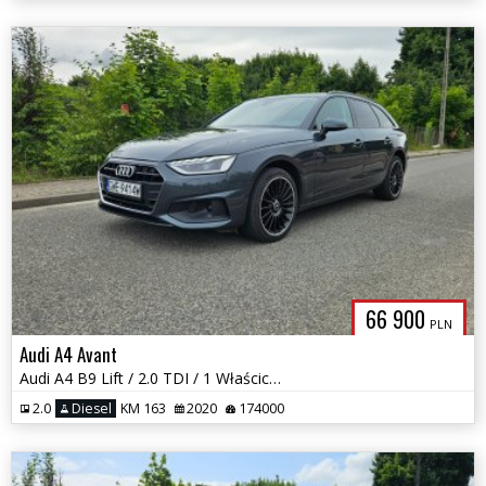
66 900
PLN
Audi A4 Avant
Audi A4 B9 Lift / 2.0 TDI / 1 Właściciel / Matrixy / Radary / Okazja
2.0
Diesel
KM 163
2020
174000