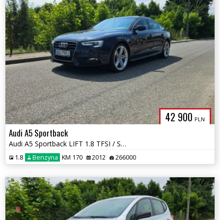
42 900
PLN
Audi A5 Sportback
Audi A5 Sportback LIFT 1.8 TFSI / Skóra / Xenon / Zadbany
1.8
Benzyna
KM 170
2012
266000