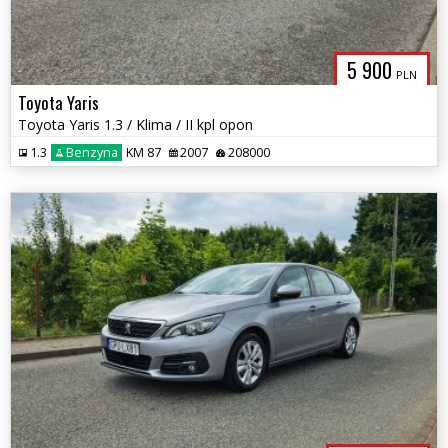
5 900
PLN
Toyota Yaris
Toyota Yaris 1.3 / Klima / II kpl opon
1.3
Benzyna
KM 87
2007
208000