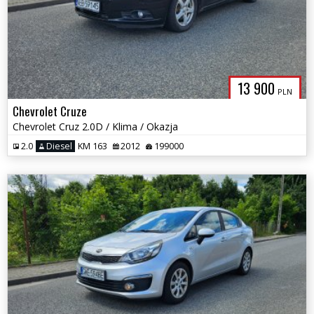
13 900
PLN
Chevrolet Cruze
Chevrolet Cruz 2.0D / Klima / Okazja
2.0
Diesel
KM 163
2012
199000