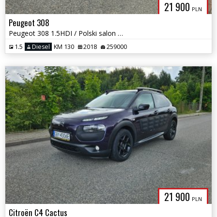
21 900
PLN
Peugeot 308
Peugeot 308 1.5HDI / Polski salon 2 Własciciel / Serwisowany / Okazja
1.5
Diesel
KM 130
2018
259000
21 900
PLN
Citroën C4 Cactus