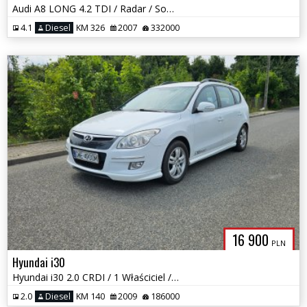
Audi A8 LONG 4.2 TDI / Radar / Sofl close / Webasto / II Kpl kół /
4.1
Diesel
KM 326
2007
332000
16 900
PLN
Hyundai i30
Hyundai i30 2.0 CRDI / 1 Właściciel / Serwisowany / Skóra / Klima
2.0
Diesel
KM 140
2009
186000