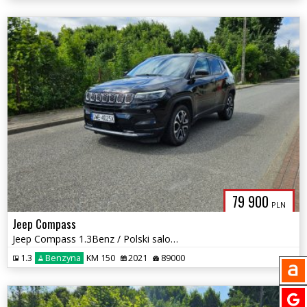
79 900
PLN
Jeep Compass
Jeep Compass 1.3Benz / Polski salon / Automat / Kamera cofania
1.3
Benzyna
KM 150
2021
89000