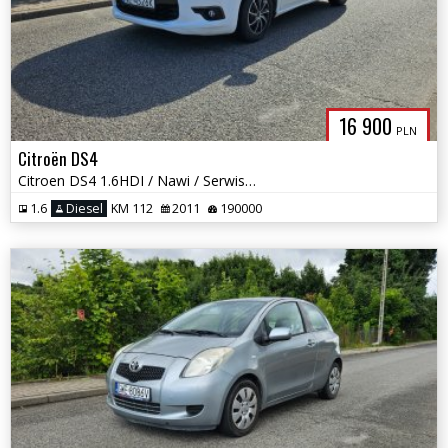
16 900
PLN
Citroën DS4
Citroen DS4 1.6HDI / Nawi / Serwisowany / Okazja
1.6
Diesel
KM 112
2011
190000