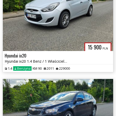
15 900
PLN
Hyundai ix20
Hyundai ix20 1.4 Benz / 1 Właściciel / Zadbany
1.4
Benzyna
KM 90
2011
229000