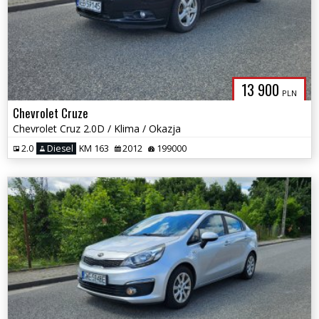
13 900
PLN
Chevrolet Cruze
Chevrolet Cruz 2.0D / Klima / Okazja
2.0
Diesel
KM 163
2012
199000