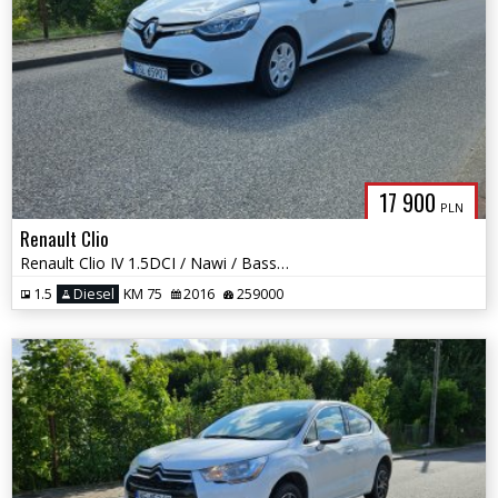
17 900
PLN
Renault Clio
Renault Clio IV 1.5DCI / Nawi / Bass Reflex / Okazja
1.5
Diesel
KM 75
2016
259000