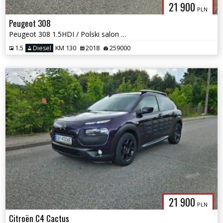
21 900
PLN
Peugeot 308
Peugeot 308 1.5HDI / Polski salon 2 Własciciel / Serwisowany / Okazja
1.5
Diesel
KM 130
2018
259000
21 900
PLN
Citroën C4 Cactus