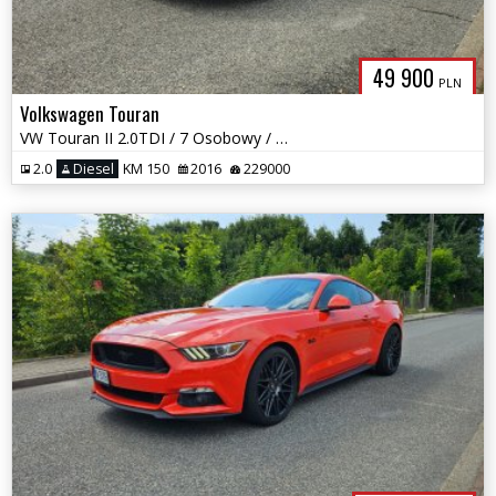
49 900
PLN
Volkswagen Touran
VW Touran II 2.0TDI / 7 Osobowy / 1 Właściciel / Nawi / Park assist
2.0
Diesel
KM 150
2016
229000