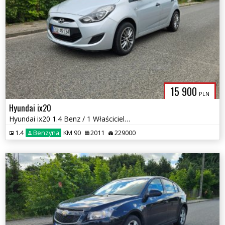
15 900
PLN
Hyundai ix20
Hyundai ix20 1.4 Benz / 1 Właściciel / Zadbany
1.4
Benzyna
KM 90
2011
229000