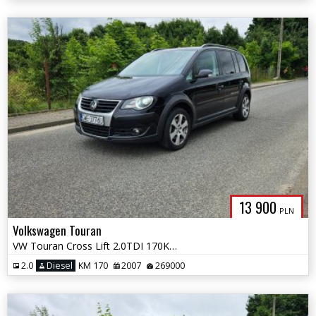
13 900
PLN
Volkswagen Touran
VW Touran Cross Lift 2.0TDI 170KM / 7 Osobowy / Xenony / Okazja
2.0
Diesel
KM 170
2007
269000