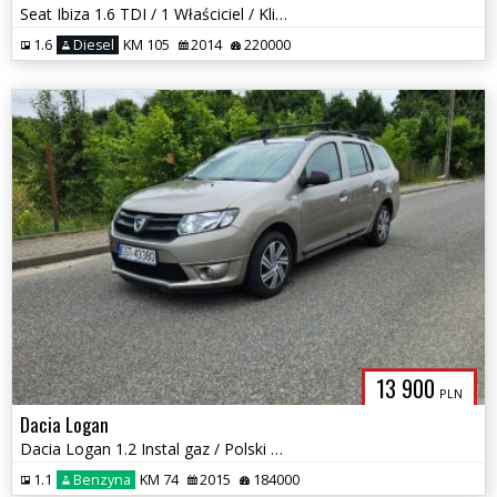
Seat Ibiza 1.6 TDI / 1 Właściciel / Klimatronik / Zadbany
1.6
Diesel
KM 105
2014
220000
13 900
PLN
Dacia Logan
Dacia Logan 1.2 Instal gaz / Polski salon / Klima / Android Auto
1.1
Benzyna
KM 74
2015
184000