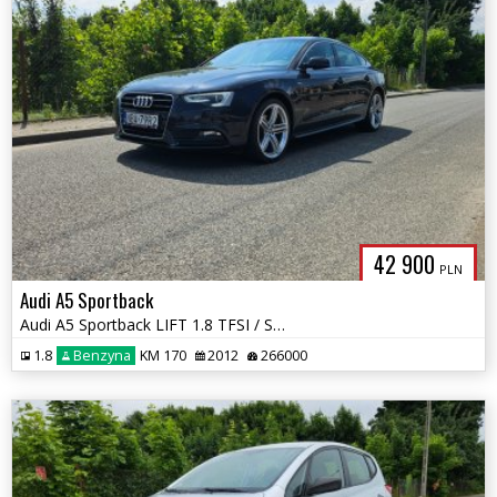
42 900
PLN
Audi A5 Sportback
Audi A5 Sportback LIFT 1.8 TFSI / Skóra / Xenon / Zadbany
1.8
Benzyna
KM 170
2012
266000