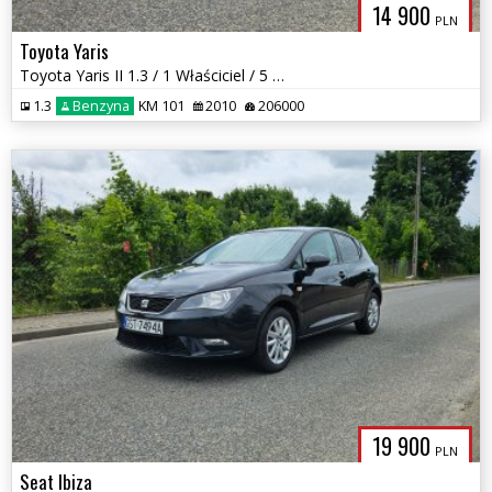
14 900
PLN
Toyota Yaris
Toyota Yaris II 1.3 / 1 Właściciel / 5 Drzwi / Klima / Zadbany
1.3
Benzyna
KM 101
2010
206000
19 900
PLN
Seat Ibiza