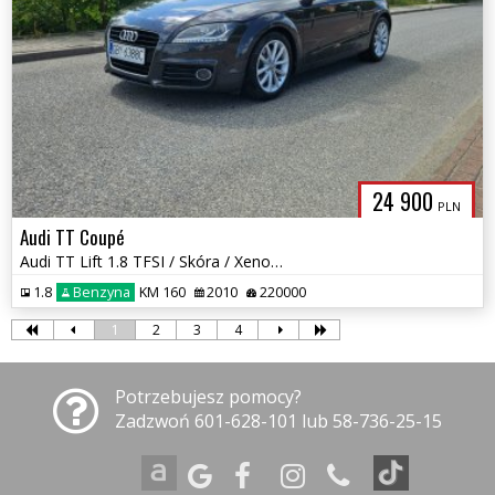
24 900
PLN
Audi TT Coupé
Audi TT Lift 1.8 TFSI / Skóra / Xenony / Okazja
1.8
Benzyna
KM 160
2010
220000
1
2
3
4
Potrzebujesz pomocy?
Zadzwoń 601-628-101 lub 58-736-25-15