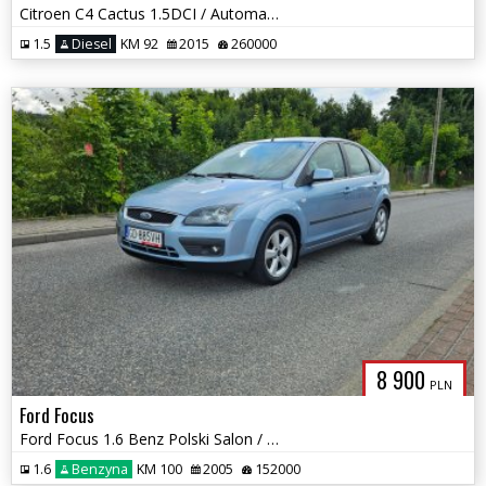
Citroen C4 Cactus 1.5DCI / Automat / Łopatki F1 / Nawi / Okazja !!
1.5
Diesel
KM 92
2015
260000
8 900
PLN
Ford Focus
Ford Focus 1.6 Benz Polski Salon / Klima / Podgrzewana szyba czołowa
1.6
Benzyna
KM 100
2005
152000