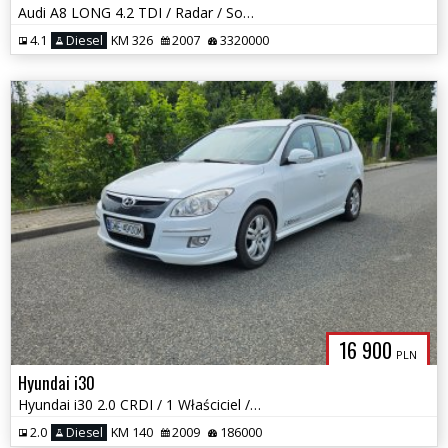
Audi A8 LONG 4.2 TDI / Radar / Sofl close / Webasto / II Kpl kół /
4.1
Diesel
KM 326
2007
3320000
16 900
PLN
Hyundai i30
Hyundai i30 2.0 CRDI / 1 Właściciel / Serwisowany / Skóra / Klima
2.0
Diesel
KM 140
2009
186000