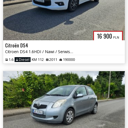
16 900
PLN
Citroën DS4
Citroen DS4 1.6HDI / Nawi / Serwisowany / Okazja
1.6
Diesel
KM 112
2011
190000