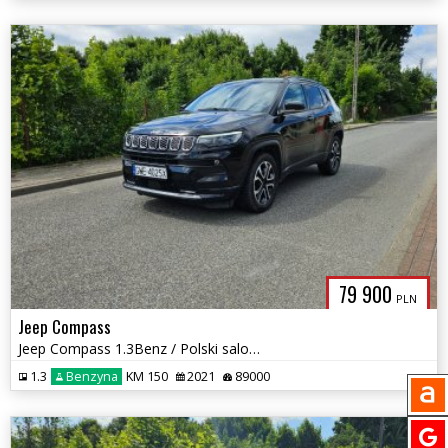
79 900
PLN
Jeep Compass
Jeep Compass 1.3Benz / Polski salon / Automat / Kamera cofania
1.3
Benzyna
KM 150
2021
89000