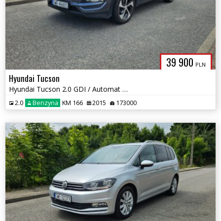
39 900
PLN
Hyundai Tucson
Hyundai Tucson 2.0 GDI / Automat / 4x4 / Kamera cofania / Koła 19'
2.0
Benzyna
KM 166
2015
173000