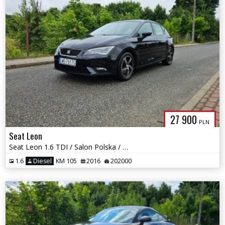
27 900
PLN
Seat Leon
Seat Leon 1.6 TDI / Salon Polska / 1 Właściciel / Full Led / Okazja
1.6
Diesel
KM 105
2016
202000