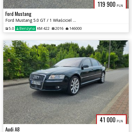
119 900
PLN
Ford Mustang
Ford Mustang 5.0 GT / 1 Właściciel w PL / Skóra / Kamera / Keyless go
5.0
Benzyna
KM 422
2016
146000
41 000
PLN
Audi A8