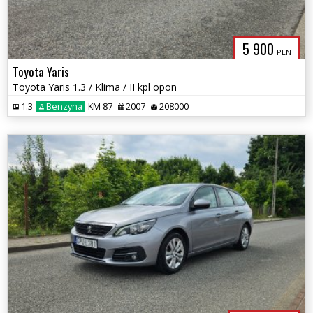
5 900
PLN
Toyota Yaris
Toyota Yaris 1.3 / Klima / II kpl opon
1.3
Benzyna
KM 87
2007
208000