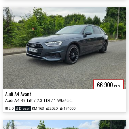
66 900
PLN
Audi A4 Avant
Audi A4 B9 Lift / 2.0 TDI / 1 Właściciel / Matrixy / Radary / Okazja
2.0
Diesel
KM 163
2020
174000