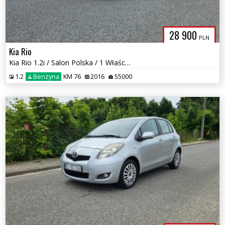
28 900
PLN
Kia Rio
Kia Rio 1.2i / Salon Polska / 1 Właściciel / 2 kpl kół / Tylko 55 tys
1.2
Benzyna
KM 76
2016
55000