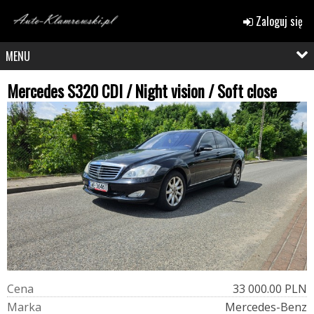
Zaloguj się
MENU
Mercedes S320 CDI / Night vision / Soft close
C
e
n
a
33 000.00 PLN
M
a
r
k
a
Mercedes-Benz