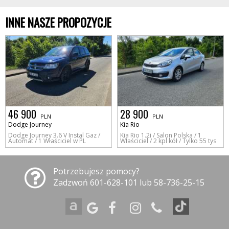
INNE NASZE PROPOZYCJE
46 900
28 900
PLN
PLN
Dodge Journey
Kia Rio
Dodge Journey 3.6 V Instal Gaz /
Kia Rio 1.2i / Salon Polska / 1
Automat / 1 Właściciel w PL
Właściciel / 2 kpl kół / Tylko 55 tys
Potrzebujesz pomocy?
Zadzwoń 601-628-101 lub 58-736-25-15