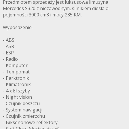
Przedmiotem sprzedaży jest luksusowa limuzyna
Mercedes S320 z niezawodnym, silnikiem diesla o
pojemności 3000 cm3 i mocy 235 KM.
Wyposażenie:
- ABS
- ASR
- ESP
- Radio
- Komputer
- Tempomat
- Parktronik
- Klimatronik
- 4 x El szyby
- Night vision
- Czujnik deszczu
- System nawigacji
- Czujnik zmierzchu
- Biksenonowe reflektory
- Soft Close (dociągi drzwi)