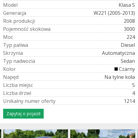
M
o
d
e
l
Klasa S
G
e
n
e
r
a
c
j
a
W221 (2005-2013)
R
o
k
p
r
o
d
u
k
c
j
i
2008
P
o
j
e
m
n
o
ś
ć
s
k
o
k
o
w
a
3000
M
o
c
224
T
y
p
p
a
l
i
w
a
Diesel
S
k
r
z
y
n
i
a
Automatyczna
T
y
p
n
a
d
w
o
z
i
a
Sedan
K
o
l
o
r
Czarny
N
a
p
ę
d
Na tylne koła
L
i
c
z
b
a
m
i
e
j
s
c
5
L
i
c
z
b
a
d
r
z
w
i
4
U
n
i
k
a
l
n
y
n
u
m
e
r
o
f
e
r
t
y
1214
Zapytaj o pojazd