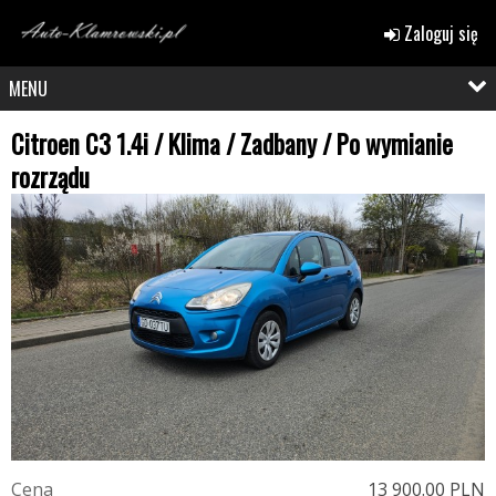
Zaloguj się
MENU
Citroen C3 1.4i / Klima / Zadbany / Po wymianie
rozrządu
C
e
n
a
13 900.00 PLN