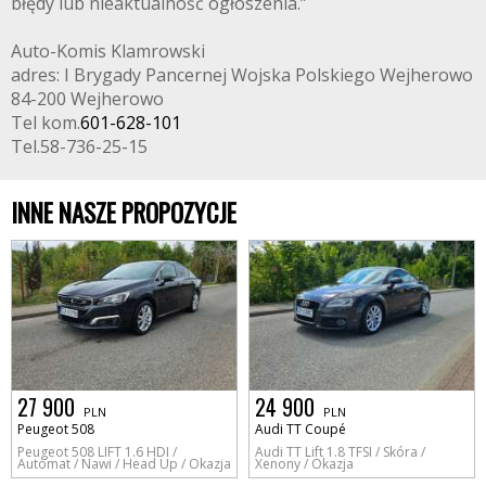
błędy lub nieaktualność ogłoszenia.”
Auto-Komis Klamrowski
adres: I Brygady Pancernej Wojska Polskiego Wejherowo
84-200 Wejherowo
Tel kom.
601-628-101
Tel.58-736-25-15
INNE NASZE PROPOZYCJE
27 900
24 900
PLN
PLN
Peugeot 508
Audi TT Coupé
Peugeot 508 LIFT 1.6 HDI /
Audi TT Lift 1.8 TFSI / Skóra /
Automat / Nawi / Head Up / Okazja
Xenony / Okazja