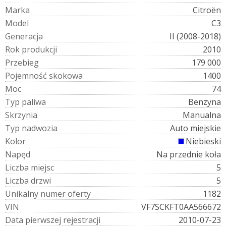
M
a
r
k
a
Citroën
M
o
d
e
l
C3
G
e
n
e
r
a
c
j
a
II (2008-2018)
R
o
k
p
r
o
d
u
k
c
j
i
2010
P
r
z
e
b
i
e
g
179 000
P
o
j
e
m
n
o
ś
ć
s
k
o
k
o
w
a
1400
M
o
c
74
T
y
p
p
a
l
i
w
a
Benzyna
S
k
r
z
y
n
i
a
Manualna
T
y
p
n
a
d
w
o
z
i
a
Auto miejskie
K
o
l
o
r
Niebieski
N
a
p
ę
d
Na przednie koła
L
i
c
z
b
a
m
i
e
j
s
c
5
L
i
c
z
b
a
d
r
z
w
i
5
U
n
i
k
a
l
n
y
n
u
m
e
r
o
f
e
r
t
y
1182
V
I
N
VF7SCKFT0AA566672
D
a
t
a
p
i
e
r
w
s
z
e
j
r
e
j
e
s
t
r
a
c
j
i
2010-07-23