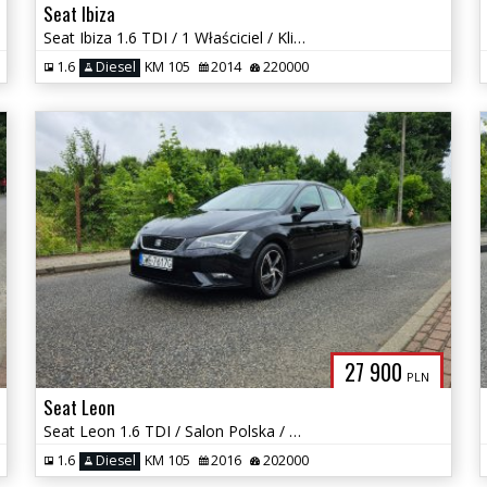
Seat Ibiza
Seat Ibiza 1.6 TDI / 1 Właściciel / Klimatronik / Zadbany
1.6
Diesel
KM 105
2014
220000
27 900
PLN
Seat Leon
Seat Leon 1.6 TDI / Salon Polska / 1 Właściciel / Full Led / Okazja
1.6
Diesel
KM 105
2016
202000