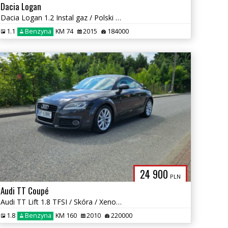
Dacia Logan
Dacia Logan 1.2 Instal gaz / Polski salon / Klima / Android Auto
1.1
Benzyna
KM 74
2015
184000
24 900
PLN
Audi TT Coupé
Audi TT Lift 1.8 TFSI / Skóra / Xenony / Okazja
1.8
Benzyna
KM 160
2010
220000