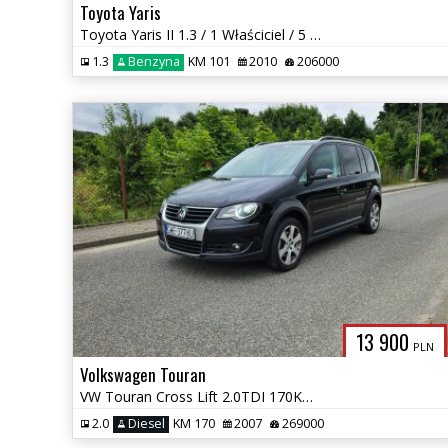
Toyota Yaris
Toyota Yaris II 1.3 / 1 Właściciel / 5 Drzwi / Klima / Zadbany
1.3
Benzyna
KM 101
2010
206000
13 900
PLN
Volkswagen Touran
VW Touran Cross Lift 2.0TDI 170KM / 7 Osobowy / Xenony / Okazja
2.0
Diesel
KM 170
2007
269000