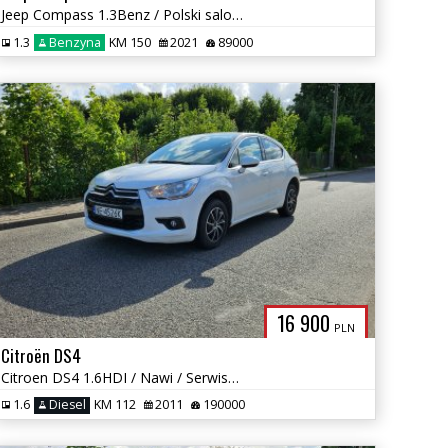
Jeep Compass 1.3Benz / Polski salon / Automat / Kamera cofania
1.3
Benzyna
KM 150
2021
89000
16 900
PLN
Citroën DS4
Citroen DS4 1.6HDI / Nawi / Serwisowany / Okazja
1.6
Diesel
KM 112
2011
190000