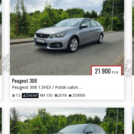
21 900
PLN
Peugeot 308
Peugeot 308 1.5HDI / Polski salon 2 Własciciel / Serwisowany / Okazja
1.5
Diesel
KM 130
2018
259000