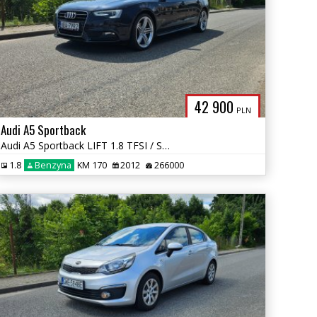
42 900
PLN
Audi A5 Sportback
Audi A5 Sportback LIFT 1.8 TFSI / Skóra / Xenon / Zadbany
1.8
Benzyna
KM 170
2012
266000