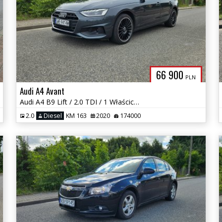
66 900
PLN
Audi A4 Avant
Audi A4 B9 Lift / 2.0 TDI / 1 Właściciel / Matrixy / Radary / Okazja
2.0
Diesel
KM 163
2020
174000