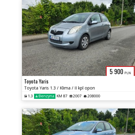
5 900
PLN
Toyota Yaris
Toyota Yaris 1.3 / Klima / II kpl opon
1.3
Benzyna
KM 87
2007
208000