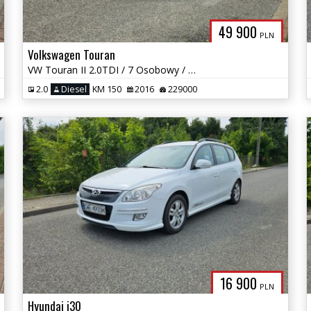
49 900
PLN
Volkswagen Touran
VW Touran II 2.0TDI / 7 Osobowy / 1 Właściciel / Nawi / Park assist
2.0
Diesel
KM 150
2016
229000
16 900
PLN
Hyundai i30