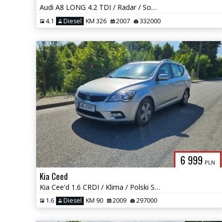
Audi A8 LONG 4.2 TDI / Radar / Sofl close / Webasto / II Kpl kół /
4.1
Diesel
KM 326
2007
332000
6 999
PLN
Kia Ceed
Kia Cee'd 1.6 CRDI / Klima / Polski Salon / Okazja !
1.6
Diesel
KM 90
2009
297000