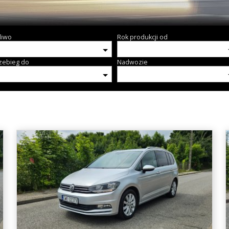
liwo
Rok produkcji od
zebieg do
Nadwozie