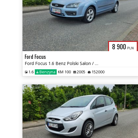
8 900
PLN
Ford Focus
Ford Focus 1.6 Benz Polski Salon / Klima / Podgrzewana szyba czołowa
1.6
Benzyna
KM 100
2005
152000