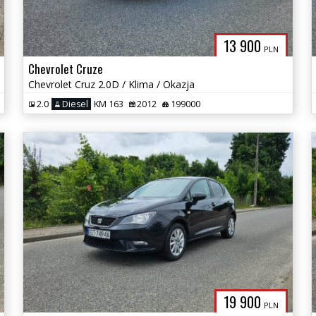
13 900
PLN
Chevrolet Cruze
Chevrolet Cruz 2.0D / Klima / Okazja
2.0
Diesel
KM 163
2012
199000
19 900
PLN