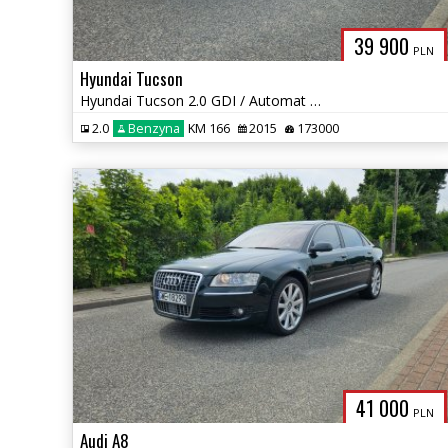
39 900
PLN
Hyundai Tucson
Hyundai Tucson 2.0 GDI / Automat / 4x4 / Kamera cofania / Koła 19'
2.0
Benzyna
KM 166
2015
173000
41 000
PLN
Audi A8