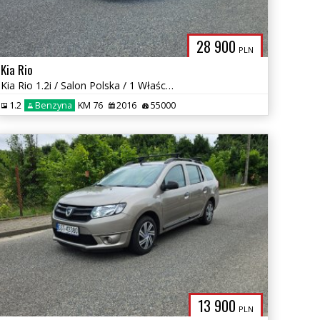
28 900
PLN
Kia Rio
Kia Rio 1.2i / Salon Polska / 1 Właściciel / 2 kpl kół / Tylko 55 tys
1.2
Benzyna
KM 76
2016
55000
13 900
PLN