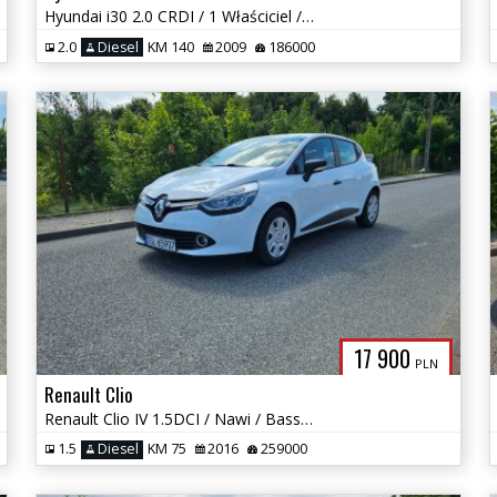
Hyundai i30 2.0 CRDI / 1 Właściciel / Serwisowany / Skóra / Klima
2.0
Diesel
KM 140
2009
186000
17 900
PLN
Renault Clio
Renault Clio IV 1.5DCI / Nawi / Bass Reflex / Okazja
1.5
Diesel
KM 75
2016
259000