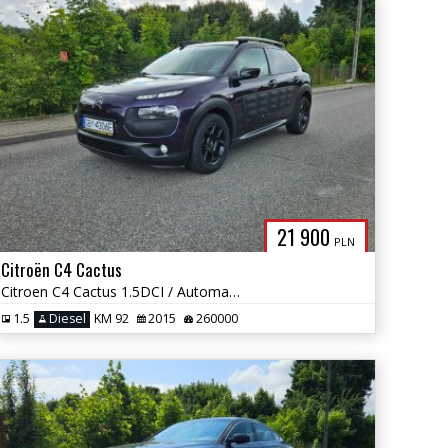
21 900
PLN
Citroën C4 Cactus
Citroen C4 Cactus 1.5DCI / Automat / Łopatki F1 / Nawi / Okazja !!
1.5
Diesel
KM 92
2015
260000