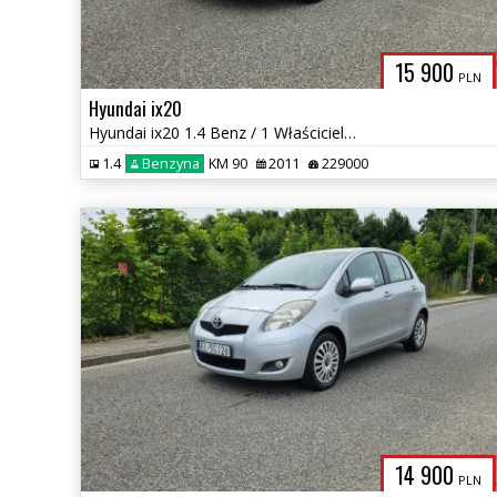
15 900
PLN
Hyundai ix20
Hyundai ix20 1.4 Benz / 1 Właściciel / Zadbany
1.4
Benzyna
KM 90
2011
229000
14 900
PLN