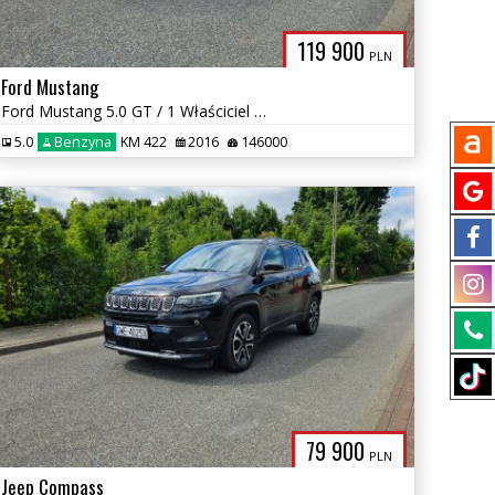
119 900
PLN
Ford Mustang
Ford Mustang 5.0 GT / 1 Właściciel w PL / Skóra / Kamera / Keyless go
5.0
Benzyna
KM 422
2016
146000
79 900
PLN
Jeep Compass